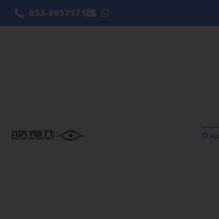
053-9957171
О на