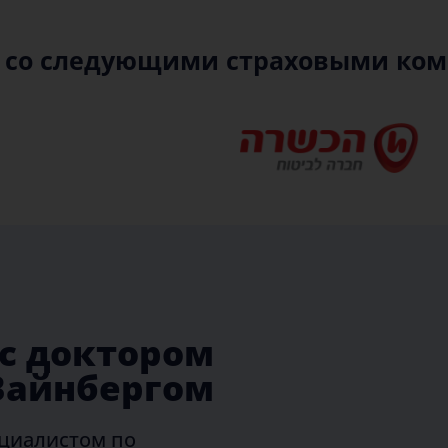
и со следующими страховыми ко
с доктором
Вайнбергом
ециалистом по